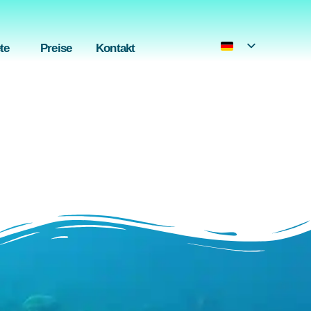
2 821 4403 4025
te
Preise
Kontakt
 aliquauis essipsum.