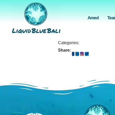
Bunutan, Am
Sam Miller
Amed
Tea
Januar 18, 2026
Tobi
Consectetur adipiscing elit, s
Categories:
Share: