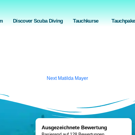
ed, Bali 80852, Indonesien
info@liquidbluebali.com
+6
m
Discover Scuba Diving
Tauchkurse
Tauchpake
0 Comments
ed do eiusmod tempor incididunt ut labore eesdt dolore magnesia
Next
Matilda Mayer
Ausgezeichnete Bewertung
Basierend auf 128 Bewertungen